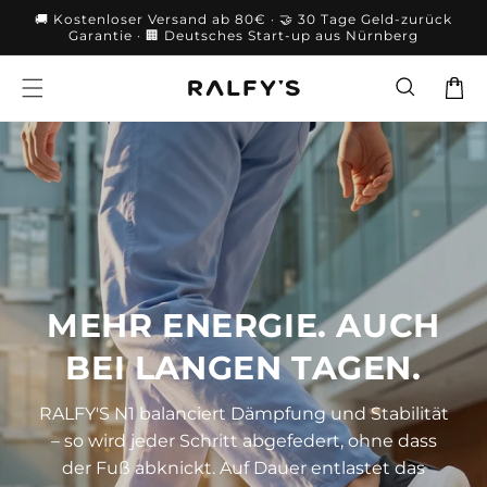
Direkt
🚚 Kostenloser Versand ab 80€ · 🤝 30 Tage Geld-zurück
zum
Garantie · 🏢 Deutsches Start-up aus Nürnberg
Inhalt
Warenko
MEHR ENERGIE. AUCH
BEI LANGEN TAGEN.
RALFY'S N1 balanciert Dämpfung und Stabilität
– so wird jeder Schritt abgefedert, ohne dass
der Fuß abknickt. Auf Dauer entlastet das