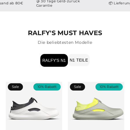
🤝 30 Tage Geld-zurück
d ab 80€
📦 Lieferung in
Garantie
RALFY'S MUST HAVES
Die beliebtesten Modelle
N1 TEILE
RALFY'S N1
Sale
10% Rabatt
Sale
10% Rabatt