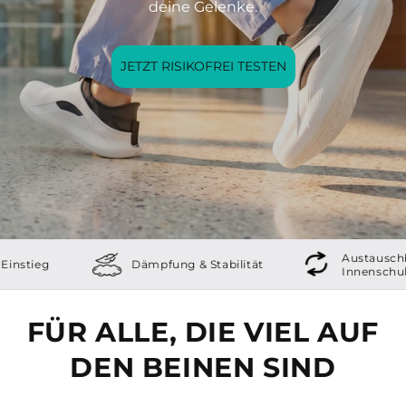
deine Gelenke.
JETZT RISIKOFREI TESTEN
Austauschbare
tieg
Dämpfung & Stabilität
Innenschuh
FÜR ALLE, DIE VIEL AUF
DEN BEINEN SIND